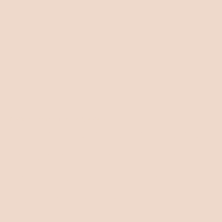
Nyheter
September 20, 2025
Fintech-startupen Fuels
lanserar för att hjälpa
teknikbolag frigöra
bundet kapital